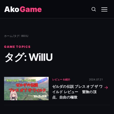
Ako
Game
メニ
ホーム
/
タグ: WillU
GAME TOPICS
タグ: WillU
レビュー＆紹介
2024.07.21
ゼルダの伝説 ブレス オブ ザ ワ
イルド レビュー 冒険の頂
点、自由の極致