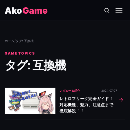
Ako
Game
メニ
ホーム
/
タグ: 互換機
GAME TOPICS
タグ: 互換機
レビュー＆紹介
2024.07.07
レトロフリーク完全ガイド！
対応機種、魅力、注意点まで
徹底解説！！