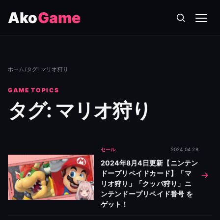
Ako
Game
メニ
ホーム
/
タグ: マリオ狩り
GAME TOPICS
タグ: マリオ狩り
セール
2024.04.28
2024年8月4日更新【ニンテン
ドープリペイドカード】「マ
リオ狩り」「クッパ狩り」ニ
ンテンドープリペイド番号 を
ゲット！