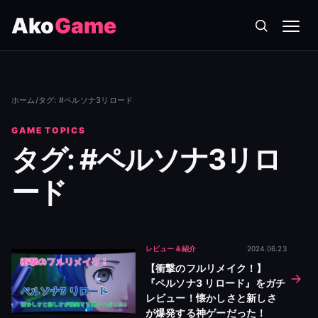
Ako
Game
メニ
ホーム
/
タグ: #ペルソナ3リロード
GAME TOPICS
タグ: #ペルソナ3リロ
ード
レビュー＆紹介
2024.06.23
【衝撃のフルリメイク！】
『ペルソナ3 リロード』をガチ
レビュー！懐かしさと新しさ
が爆発する神ゲーだった！