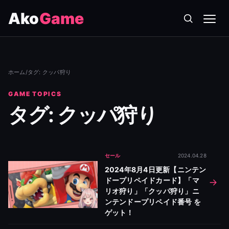
Ako
Game
メニ
ホーム
/
タグ: クッパ狩り
GAME TOPICS
タグ: クッパ狩り
セール
2024.04.28
2024年8月4日更新【ニンテン
ドープリペイドカード】「マ
リオ狩り」「クッパ狩り」ニ
ンテンドープリペイド番号 を
ゲット！