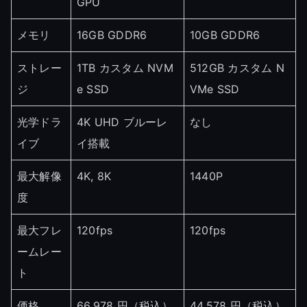
GPU
メモリ
16GB GDDR6
10GB GDDR6
ストレー
1TB カスタム NVM
512GB カスタム N
ジ
e SSD
VMe SSD
光学ドラ
4K UHD ブルーレ
なし
イブ
イ搭載
最大解像
4K, 8K
1440P
度
最大フレ
120fps
120fps
ームレー
ト
価格
66,978 円（税込）
44,578 円（税込）